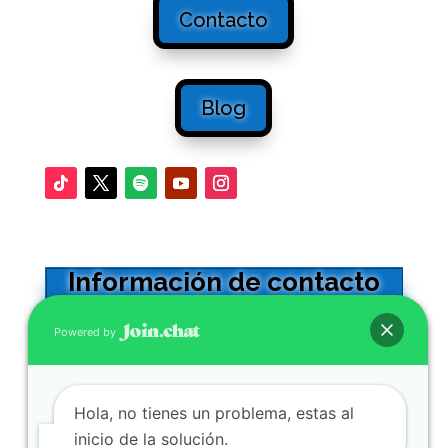
Contacto
Blog
Información de contacto
Oficinas en Sevilla
Powered by
Calle Adriano 32 -5º. CP41001
0034 954564602
Hola, no tienes un problema, estas al
Se atienden WhatsApp y llamadas
inicio de la solución.