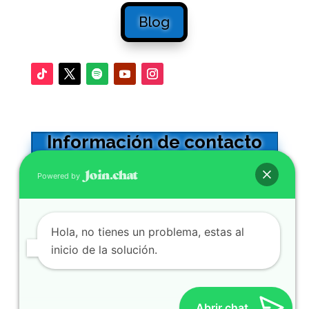
Blog
Información de contacto
Oficinas en Sevilla
Powered by
Calle Adriano 32 -5º. CP41001
0034 954564602
Hola, no tienes un problema, estas al
Se atienden WhatsApp y llamadas
inicio de la solución.
SERVICIOS
Abrir chat