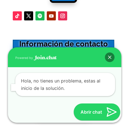
Información de contacto
Oficinas en Sevilla
Powered by
Calle Adriano 32 -5º. CP41001
0034 954564602
Hola, no tienes un problema, estas al
Se atienden WhatsApp y llamadas
inicio de la solución.
SERVICIOS
Abrir chat