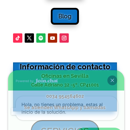
Blog
Información de contacto
Oficinas en Sevilla
Powered by
Calle Adriano 32 -5º. CP41001
0034 954564602
Hola, no tienes un problema, estas al
Se atienden WhatsApp y llamadas
inicio de la solución.