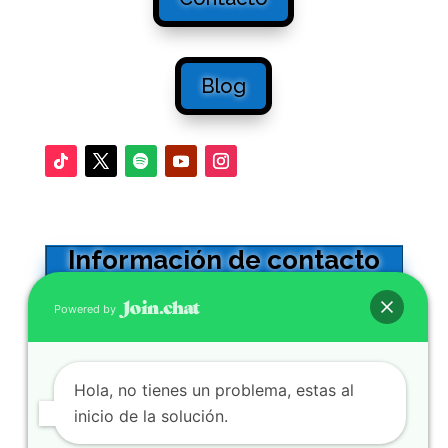
Blog
Información de contacto
Oficinas en Sevilla
Powered by
Calle Adriano 32 -5º. CP41001
0034 954564602
Hola, no tienes un problema, estas al
Se atienden WhatsApp y llamadas
inicio de la solución.