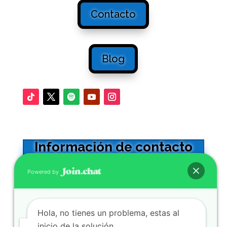
Contacto
Blog
Información de contacto
Oficinas en Sevilla
Powered by
Calle Adriano 32 -5º. CP41001
0034 954564602
Hola, no tienes un problema, estas al
Se atienden WhatsApp y llamadas
inicio de la solución.