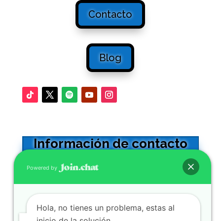
Contacto
Blog
Información de contacto
Oficinas en Sevilla
Powered by
Calle Adriano 32 -5º. CP41001
0034 954564602
Hola, no tienes un problema, estas al
Se atienden WhatsApp y llamadas
inicio de la solución.