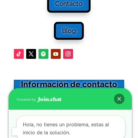
Contacto
Blog
Información de contacto
Oficinas en Sevilla
Powered by
Calle Adriano 32 -5º. CP41001
0034 954564602
Hola, no tienes un problema, estas al
Se atienden WhatsApp y llamadas
inicio de la solución.