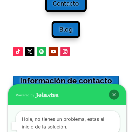
Contacto
Blog
Información de contacto
Oficinas en Sevilla
Powered by
Calle Adriano 32 -5º. CP41001
0034 954564602
Hola, no tienes un problema, estas al
Se atienden WhatsApp y llamadas
inicio de la solución.