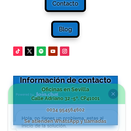
Contacto
Blog
Información de contacto
Oficinas en Sevilla
Powered by
Calle Adriano 32 -5º. CP41001
0034 954564602
Hola, no tienes un problema, estas al
Se atienden WhatsApp y llamadas
inicio de la solución.